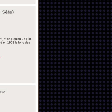
t, et ce juqu'au 27 juin
né en 1963 le long des
.