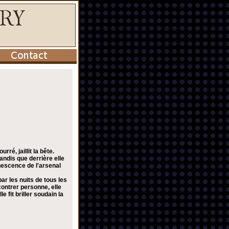
ré, jaillit la bête.
andis que derrière elle
nescence de l'arsenal
par les nuits de tous les
contrer personne, elle
 fit briller soudain la