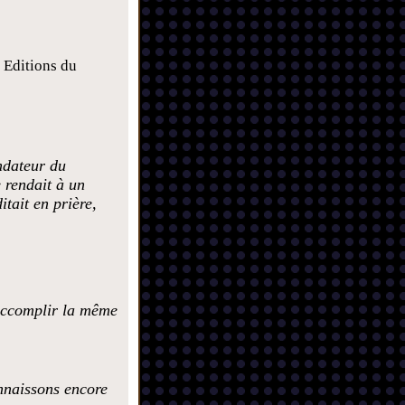
, Editions du
ndateur du
e rendait à un
itait en prière,
 accomplir la même
nnaissons encore