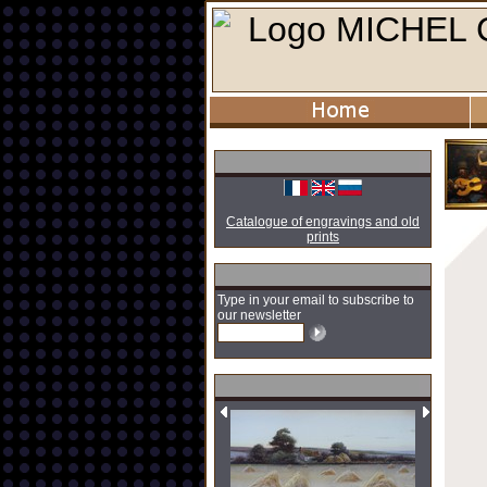
Catalogue of engravings and old
prints
Type in your email to subscribe to
our newsletter