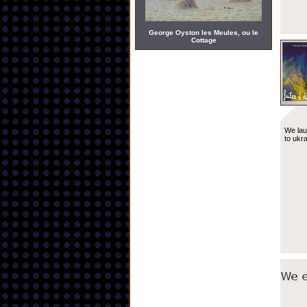
George Oyston les Meules, ou le
Cottage
We lau
to ukr