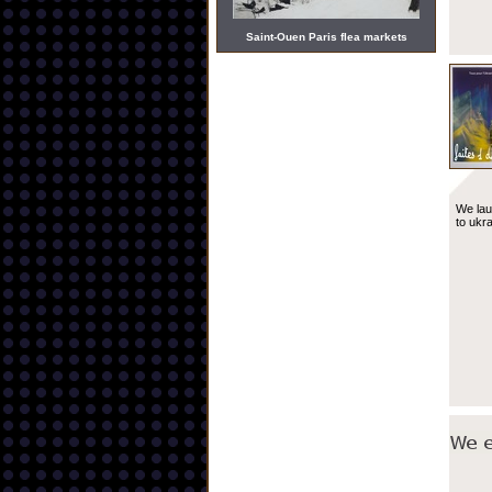
Saint-Ouen Paris flea markets
We lau
to ukr