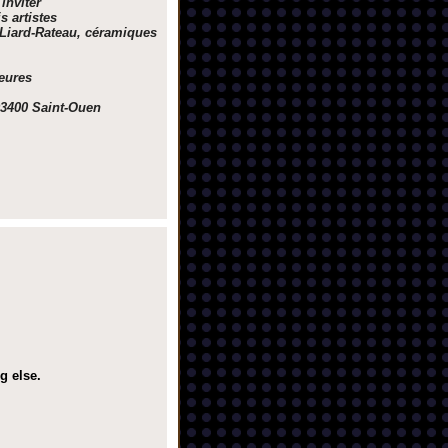
 inviter
s artistes
e Liard-Rateau, céramiques
eures
93400 Saint-Ouen
g else.