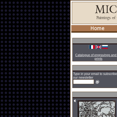
Catalogue of engravings and
prints
Type in your email to subscribe
our newsletter