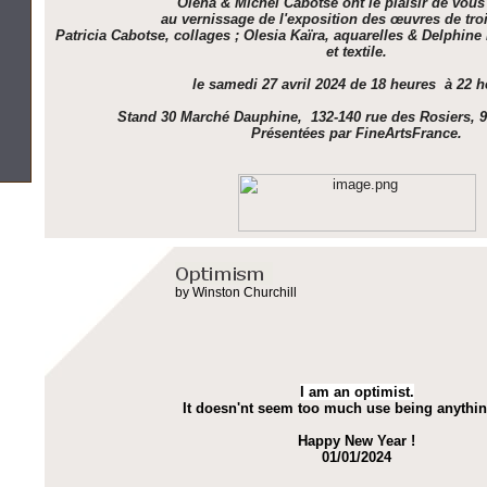
Olena & Michel Cabotse ont le plaisir de vous
au vernissage de l'exposition des œuvres de troi
Patricia Cabotse, collages ; Olesia Kaïra, aquarelles & Delphin
et textile.
le samedi 27 avril 2024 de 18 heures à 22 h
Stand 30 Marché Dauphine, 132-140 rue des Rosiers, 
Présentées par FineArtsFrance.
by Winston Churchill
I am an optimist.
It doesn'nt seem too much use being anythin
Happy New Year !
01/01/2024