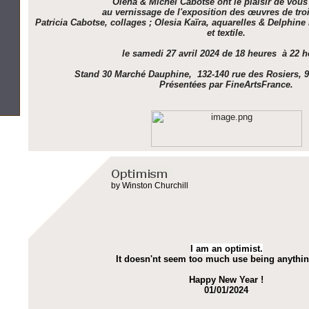
Olena & Michel Cabotse ont le plaisir de vous
au vernissage de l'exposition des œuvres de troi
Patricia Cabotse, collages ; Olesia Kaïra, aquarelles & Delphin
et textile.
le samedi 27 avril 2024 de 18 heures à 22 h
Stand 30 Marché Dauphine, 132-140 rue des Rosiers, 
Présentées par FineArtsFrance.
by Winston Churchill
I am an optimist.
It doesn'nt seem too much use being anythin
Happy New Year !
01/01/2024