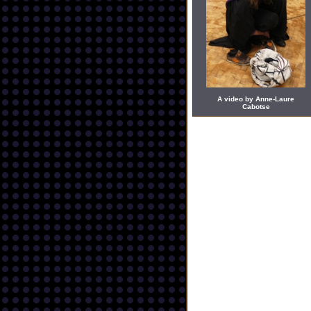
A video by Anne-Laure
Cabotse