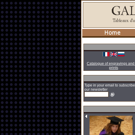
Catalogue of engravings and
prints
Type in your email to subscribe
our newsletter