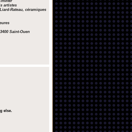
 inviter
s artistes
e Liard-Rateau, céramiques
eures
93400 Saint-Ouen
g else.