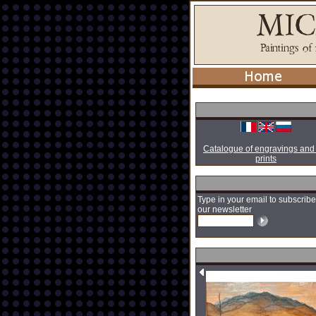
Catalogue of engravings and
prints
Type in your email to subscribe
our newsletter