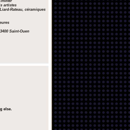
 inviter
s artistes
e Liard-Rateau, céramiques
eures
93400 Saint-Ouen
g else.