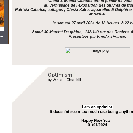
Olena & Michel Cabotse ont le plaisir de vous
au vernissage de l'exposition des œuvres de troi
Patricia Cabotse, collages ; Olesia Kaïra, aquarelles & Delphin
et textile.
le samedi 27 avril 2024 de 18 heures à 22 h
Stand 30 Marché Dauphine, 132-140 rue des Rosiers, 
Présentées par FineArtsFrance.
an
by Winston Churchill
I am an optimist.
It doesn'nt seem too much use being anythin
Happy New Year !
01/01/2024